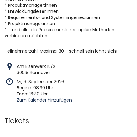
* Produktmanager:innen
* Entwicklungsleiter:innen
* Requirements- und Systemingenieur:innen
* Projektmanager:innen
* ... und alle, die Requirements mit agilen Methoden
verbinden möchten.
Teilnehmerzahl: Maximal 30 – schnell sein lohnt sich!
Am Eisenwerk 15/2
30519 Hannover
Mi, 9. September 2026
Beginn:
08:30
Uhr
Ende:
16:30
Uhr
Zum Kalender hinzufügen
Produkte
Tickets